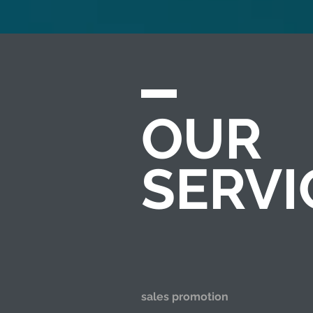
OUR
SERVI
​판촉기획
sales promotion