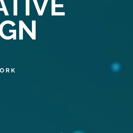
ATIVE
IGN
WORK