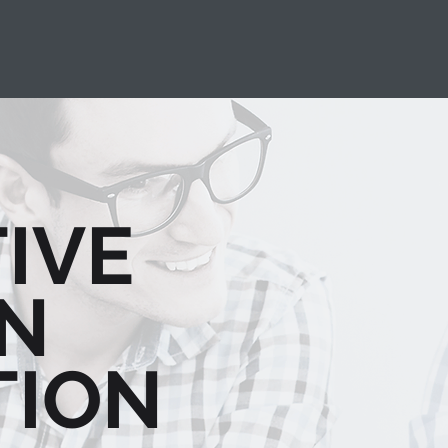
IVE
GN
TION